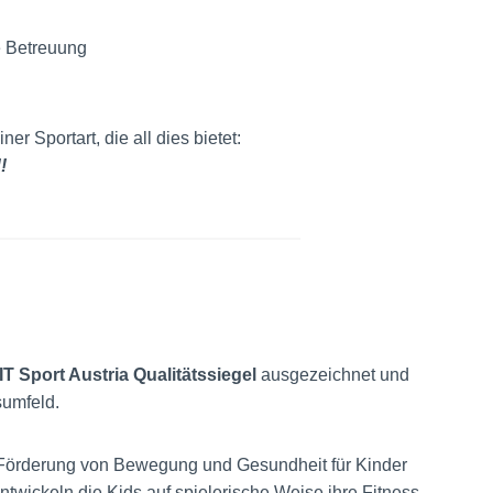
e Betreuung
r Sportart, die all dies bietet:
!
IT Sport Austria Qualitätssiegel
ausgezeichnet und
sumfeld.
r Förderung von Bewegung und Gesundheit für Kinder
wickeln die Kids auf spielerische Weise ihre Fitness,