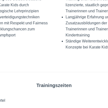
arate Kids durch
lizenzierte, staatlich gepr
gische Lehrprinzipien
Trainerinnen und Trainer
verteidigungstechniken
Langjährige Erfahrung u
en mit Respekt und Fairness
Zusatzausbildungen der
cklungschancen zum
Trainerinnen und Trainer
ampfsport
Kindertraining
Ständige Weiterentwickl
Konzepte bei Karate Kid
Trainingszeiten
rtel