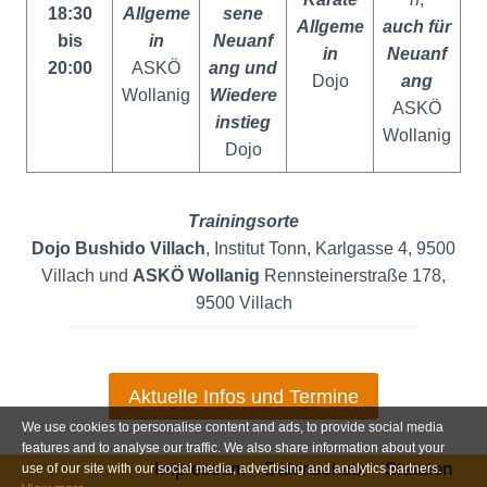
18:30
Allgeme
sene
Allgeme
auch für
bis
in
Neuanf
in
Neuanf
20:00
ASKÖ
ang und
Dojo
ang
Wollanig
Wiedere
ASKÖ
instieg
Wollanig
Dojo
Trainingsorte
Dojo Bushido Villach
, Institut Tonn, Karlgasse 4, 9500
Villach und
ASKÖ Wollanig
Rennsteinerstraße 178,
9500 Villach
Aktuelle Infos und Termine
We use cookies to personalise content and ads, to provide social media
features and to analyse our traffic. We also share information about your
Impressum
Datenschutz
Statuten
use of our site with our social media, advertising and analytics partners.